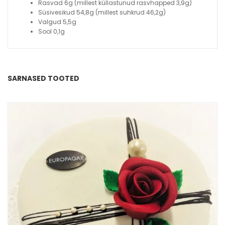
Rasvad 6g (millest küllastunud rasvhapped 3,9g)
Süsivesikud 54,8g (millest suhkrud 46,2g)
Valgud 5,5g
Sool 0,1g
SARNASED TOOTED