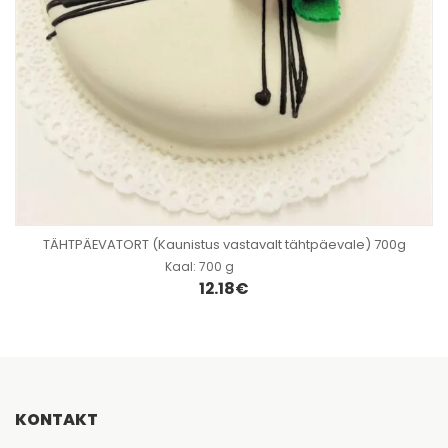
Säilivusaeg
:
72 tundi
LISA KORVI
Säilitustemperatuur
:
+2 - +6
TÄHTPÄEVATORT (Kaunistus vastavalt tähtpäevale) 700g
Kaal
:
700 g
12.18
€
KONTAKT