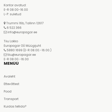
Kontor avatud:
E-R 08.00-16.00
L-P: suletud
Trummi 16b, Tallinn 12617
6 522 366
info@europagar.ee
Tiiu Lokko
Europagar OÜ Müügijuht
5880 1699
(E-R 08.00.-16.00.)
tiiu@europagar.ee
E-R 08.00.-16.00
MENÜÜ
Avaleht
Ettevõttest
Pood
Transport
Kuidas tellida?