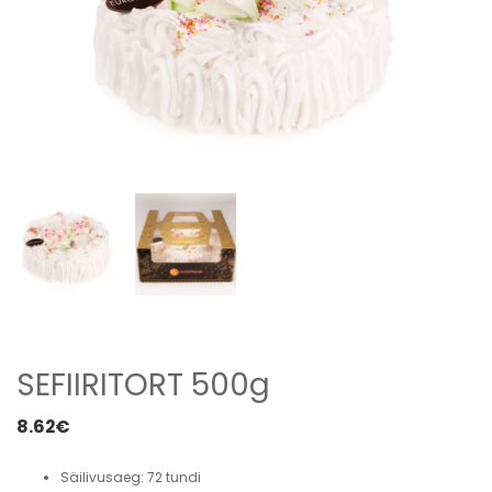
SEFIIRITORT 500g
8.62
€
Säilivusaeg
:
72 tundi