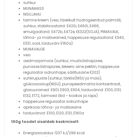
suhkur
MUNAMASS
NISUJAHU
taimne kreem (vesi, täielikult hüdrogeenitud palmiõli,
suhkur, stabilisaatorid: E420i, E460i, E466,
emulgaatorid: E472b, E472e, EE322(SOJA), PIIMAVALK,
lõhna- ja maitseained, happesuse regulaatorid: E340,
E331, sool, toiduvärv E160a)
MUNAVALGE
vesi
aedmarjamoos
(suhkur, mustsõstrapüree,
punasesõstrapüree, želeeriv aine pektiin, happesuse
regulaator sidrunhape, säilitusaine E202)
suhkrupuiste (suhkur, tärklis(NISU ja mais),
glükoosisiirup(NISU), punapeedimahla kontsentraat,
glasuurained: E901, E903, E904, toiduvärvid: E100, E131,
E132, E172, taimsed õlid – kookos ja raps)
happesuse regulaator sidrunhape
aprikoosi lõhna- ja maitseaine
toiduvärvid: E100, E120, E131, E160a
100g toodet sisaldab keskmiselt:
Energiasisaldus
1237
kJ/296 kcal