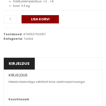
Säilitustemperatuur
:
+2 ...+6
Kaal
:
0.5 kg
LISA KORVI
SEFIIRITORT
500g
Tootekood:
4740507002157
kogus
Kategooria:
Tordid
KIRJELDUS
KIRJELDUS
Heleda biskviidiga sefiiritort koos aedmarjamoosiga.
Koostisosad: